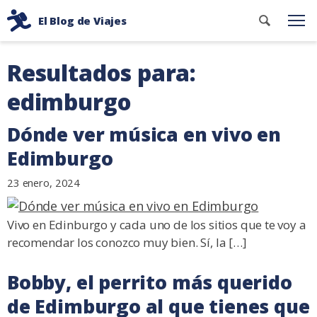
Buscar
El Blog de Viajes
Me
contenid
Consejos
Ir
de
Resultados para:
al
viaje
edimburgo
contenido
de
dos
Dónde ver música en vivo en
mochileros
Edimburgo
23 enero, 2024
Vivo en Edinburgo y cada uno de los sitios que te voy a
recomendar los conozco muy bien. Sí, la […]
Bobby, el perrito más querido
de Edimburgo al que tienes que