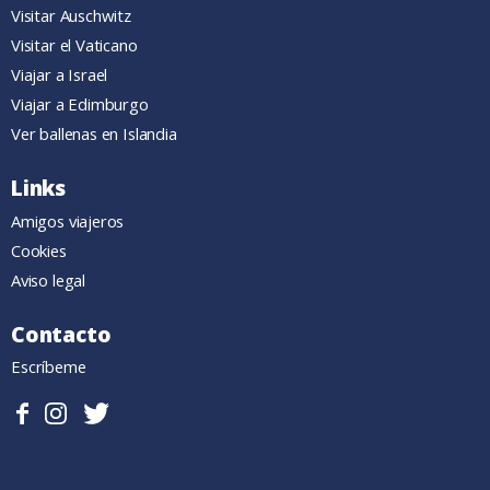
Visitar Auschwitz
Visitar el Vaticano
Viajar a Israel
Viajar a Edimburgo
Ver ballenas en Islandia
Links
Amigos viajeros
Cookies
Aviso legal
Contacto
Escríbeme
Sigueme
Follow
Follow
en
me
me
Facebook.
on
on