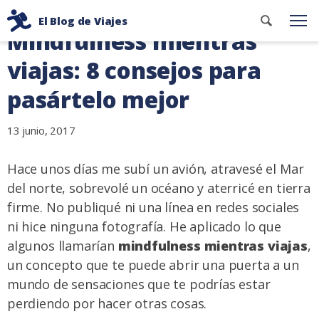
Ir
Buscar
El Blog de Viajes
al
Me
Mindfulness mientras
contenid
Consejos
contenido
de
viajas: 8 consejos para
viaje
pasártelo mejor
de
dos
13 junio, 2017
mochileros
Hace unos días me subí un avión, atravesé el Mar
del norte, sobrevolé un océano y aterricé en tierra
firme. No publiqué ni una línea en redes sociales
ni hice ninguna fotografía. He aplicado lo que
algunos llamarían
mindfulness mientras viajas
,
un concepto que te puede abrir una puerta a un
mundo de sensaciones que te podrías estar
perdiendo por hacer otras cosas.