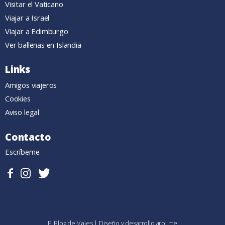
Visitar el Vaticano
Viajar a Israel
Viajar a Edimburgo
Ver ballenas en Islandia
Links
Amigos viajeros
Cookies
Aviso legal
Contacto
Escríbeme
Sigueme
Follow
Follow
en
me
me
Facebook.
on
on
Instagram
Twitter
El Blog de Viajes
|
Diseño y desarrollo
arol.me