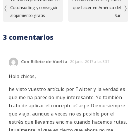
de
Couchsurfing y conseguir
que hacer en América del
entradas
alojamiento gratis
Sur
3 comentarios
Con Billete de Vuelta
20 junio, 2017 a las 8:57
Hola chicos,
he visto vuestro artículo por Twitter y la verdad es
que me ha parecido muy interesante. Yo también
trato de aplicar el concepto «Carpe Diem» siempre
que viajo, aunque a veces no es posible por el
estrés que llevamos encima cuando hacemos rutas.
Igualmente, sí que es cierto que ahora no me