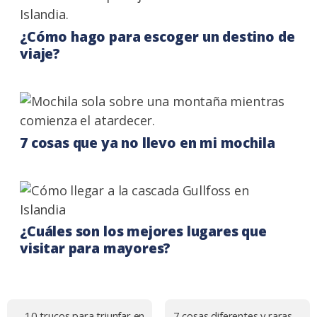
¿Cómo hago para escoger un destino de
viaje?
7 cosas que ya no llevo en mi mochila
¿Cuáles son los mejores lugares que
visitar para mayores?
Navegación
10 trucos para triunfar en
7 cosas diferentes y raras