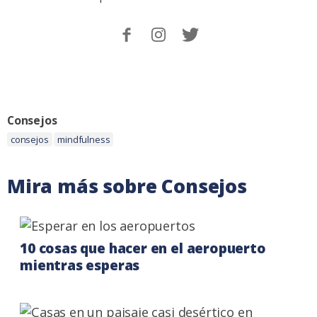
Sigueme
Follow
Follow
en
me
me
Facebook.
on
on
Instagram
Twitter
Categoria:
Consejos
Etiquetas:
consejos
mindfulness
Mira más sobre Consejos
10 cosas que hacer en el aeropuerto
mientras esperas