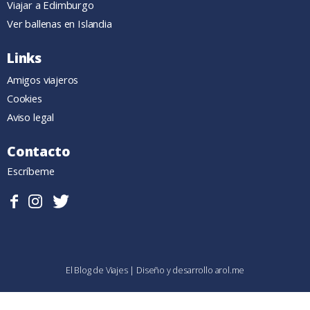
Viajar a Edimburgo
Ver ballenas en Islandia
Links
Amigos viajeros
Cookies
Aviso legal
Contacto
Escríbeme
Sigueme
Follow
Follow
en
me
me
Facebook.
on
on
Instagram
Twitter
El Blog de Viajes
|
Diseño y desarrollo
arol.me