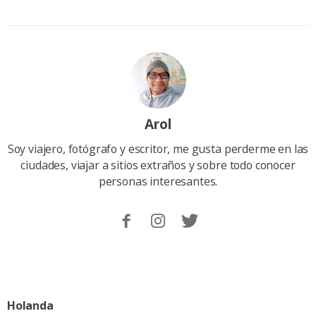
Arol
Soy viajero, fotógrafo y escritor, me gusta perderme en las
ciudades, viajar a sitios extraños y sobre todo conocer
personas interesantes.
Sigueme
Follow
Follow
en
me
me
Facebook.
on
on
Instagram
Twitter
Categoria:
Holanda