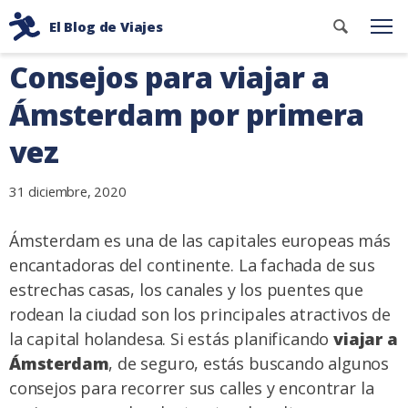
Ir
Buscar
El Blog de Viajes
al
Me
contenid
Consejos
contenido
Consejos para viajar a
de
viaje
Ámsterdam por primera
de
vez
dos
mochileros
31 diciembre, 2020
Ámsterdam es una de las capitales europeas más
encantadoras del continente. La fachada de sus
estrechas casas, los canales y los puentes que
rodean la ciudad son los principales atractivos de
la capital holandesa. Si estás planificando
viajar a
Ámsterdam
, de seguro, estás buscando algunos
consejos para recorrer sus calles y encontrar la