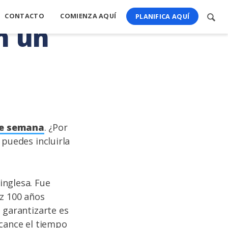
CONTACTO
COMIENZA AQUÍ
Busc
PLANIFICA AQUÍ
n un
cont
de semana
. ¿Por
 puedes incluirla
inglesa. Fue
ez 100 años
 garantizarte es
lcance el tiempo