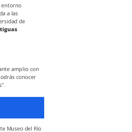
 entorno
da a las
ersidad de
ntiguas
tante amplio con
podrás conocer
”.
nte Museo del Río