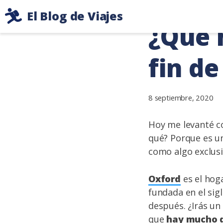
Ir
El Blog de Viajes
al
¿Qué 
Consejos
contenido
de
fin d
viaje
de
dos
mochileros
8 septiembre, 2020
Hoy me levanté c
qué? Porque es un
como algo exclusi
Oxford
es el hog
fundada en el sig
después. ¿Irás un
que
hay mucho q