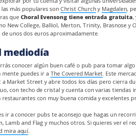
plorar por tu cuenta y visitar algunas universidade
e las más populares son
Christ Church
y
Magdalen
, p
tras que
Choral Evensong tiene entrada gratuita
,
o New College, Balliol, Merton, Trinity, Brasnose y O
a de unos dos euros aproximadamente.
l mediodía
rás conocer algún buen café o pub para tomar algo 
n mente puedes ir a
The Covered Market
. Este merca
 a Market Street y abre todos los días pero cierra du
o, con techo de cristal y cuenta con varias tiendas 
 restaurantes con muy buena comida y excelentes pr
 es ir a conocer pubs te aconsejo que hagas un recorr
m, Lamb and Flag y muchos otros. Si quieres ver el r
d mira aquí
.