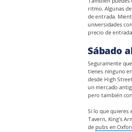
También puedes ex
ritmo. Algunas d
de entrada. Mien
universidades com
precio de entrad
Sábado a
Seguramente quer
tienes ninguno e
desde High Street
un mercado antigu
pero también con
Si lo que quieres
Tavern, King’s Ar
de
pubs en Oxfor