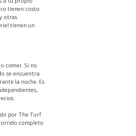
s a tu propio
ero tienen costo
 y otras
riel tienen un
o comer. Si no
do se encuentra
rante la noche. Es
independientes,
ecios.
ido por The Turf
ecorrido completo