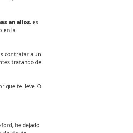
as en ellos
, es
o en la
es contratar a un
ntes tratando de
r que te lleve. O
xford, he dejado