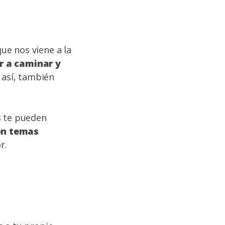
ue nos viene a la
ir a caminar y
s así, también
s te pueden
on temas
or.