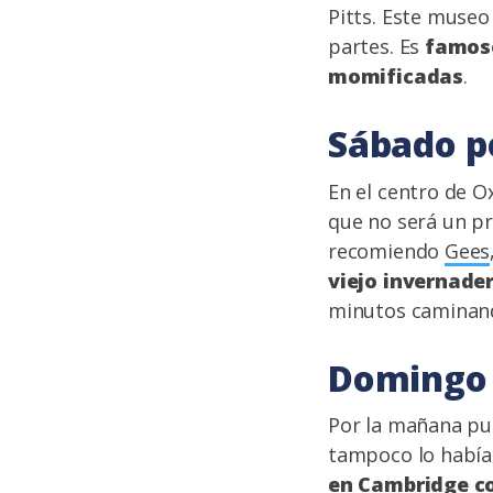
Pitts. Este museo
partes. Es
famoso
momificadas
.
Sábado p
En el centro de O
que no será un p
recomiendo
Gees
viejo invernade
minutos caminand
Domingo 
Por la mañana pue
tampoco lo había
en Cambridge c