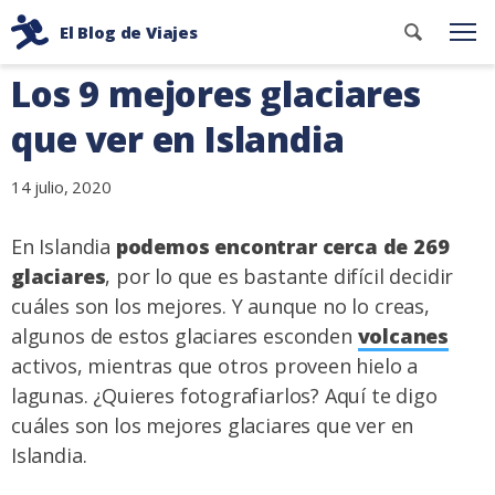
Ir
Buscar
El Blog de Viajes
al
Me
contenid
Consejos
contenido
Los 9 mejores glaciares
de
viaje
que ver en Islandia
de
dos
14 julio, 2020
mochileros
En Islandia
podemos encontrar cerca de 269
glaciares
, por lo que es bastante difícil decidir
cuáles son los mejores. Y aunque no lo creas,
algunos de estos glaciares esconden
volcanes
activos, mientras que otros proveen hielo a
lagunas. ¿Quieres fotografiarlos? Aquí te digo
cuáles son los mejores glaciares que ver en
Islandia.