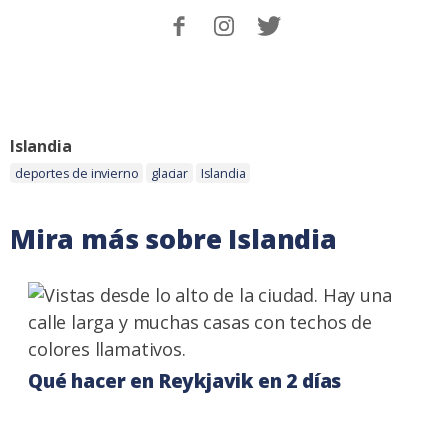
Sigueme
Follow
Follow
en
me
me
Facebook.
on
on
Instagram
Twitter
Categoria:
Islandia
Etiquetas:
deportes de invierno
glaciar
Islandia
Mira más sobre Islandia
Qué hacer en Reykjavik en 2 días