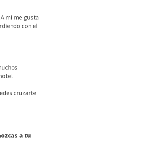
. A mi me gusta
rdiendo con el
 muchos
hotel.
uedes cruzarte
ozcas a tu