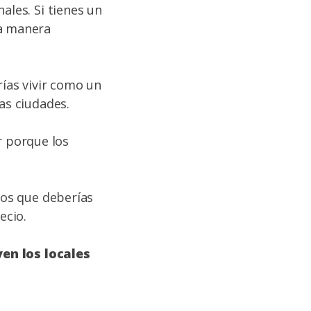
ales. Si tienes un
la manera
rías vivir como un
as ciudades.
 porque los
los que deberías
ecio.
en los locales