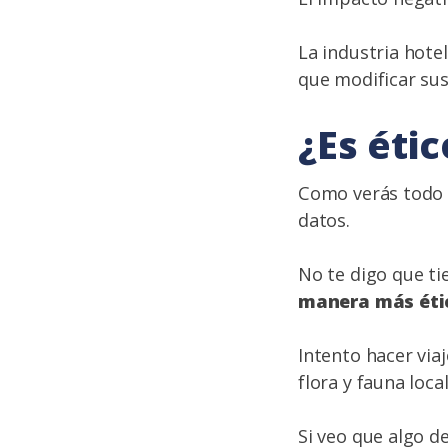
La industria hote
que modificar sus
¿Es éti
Como verás todo l
datos.
No te digo que ti
manera más étic
Intento hacer via
flora y fauna loca
Si veo que algo d