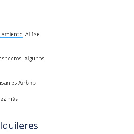
ojamiento
. Allí se
aspectos. Algunos
usan es Airbnb.
vez más
lquileres