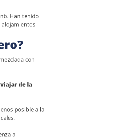
bnb. Han tenido
 alojamientos.
ero?
 mezclada con
e
viajar de la
enos posible a la
cales.
enza a