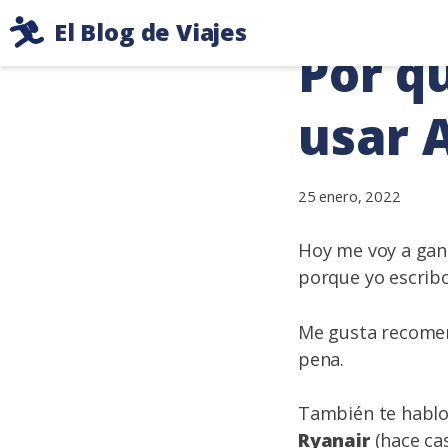
Ir
El Blog de Viajes
al
Por q
Consejos
contenido
de
usar 
viaje
de
dos
mochileros
25 enero, 2022
Hoy me voy a gana
porque yo escribo
Me gusta recomen
pena.
También te hablo 
Ryanair
(hace cas