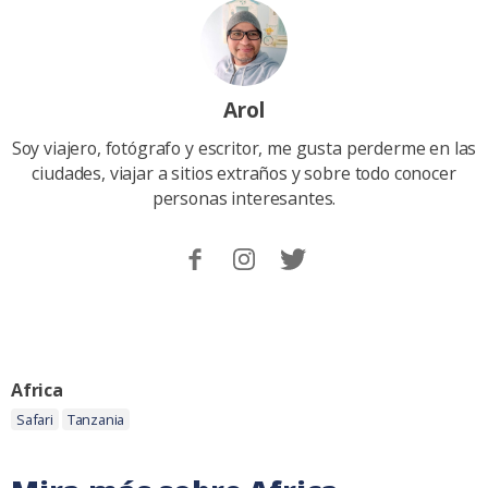
Arol
Soy viajero, fotógrafo y escritor, me gusta perderme en las
ciudades, viajar a sitios extraños y sobre todo conocer
personas interesantes.
Sigueme
Follow
Follow
en
me
me
Facebook.
on
on
Instagram
Twitter
Categoria:
Africa
Etiquetas:
Safari
Tanzania