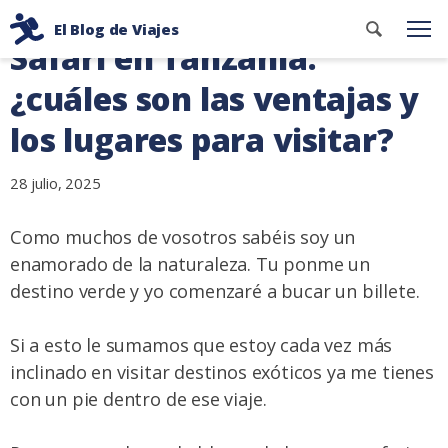
Ir
Buscar
El Blog de Viajes
al
Me
Safari en Tanzania:
contenid
Consejos
contenido
de
¿cuáles son las ventajas y
viaje
los lugares para visitar?
de
dos
28 julio, 2025
mochileros
Como muchos de vosotros sabéis soy un
enamorado de la naturaleza. Tu ponme un
destino verde y yo comenzaré a bucar un billete.
Si a esto le sumamos que estoy cada vez más
inclinado en visitar destinos exóticos ya me tienes
con un pie dentro de ese viaje.