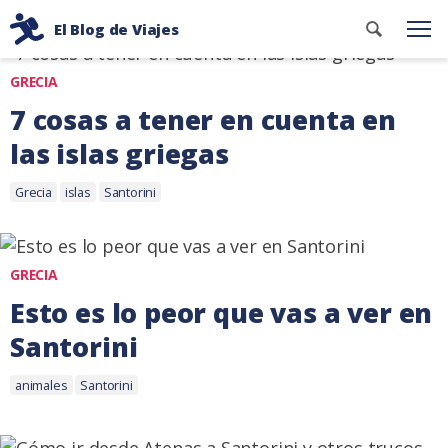
Ir
Categoría: Grecia
Buscar
El Blog de Viajes
al
Me
contenid
Consejos
contenido
GRECIA
de
viaje
7 cosas a tener en cuenta en
de
las islas griegas
dos
Etiquetas:
mochileros
15
Grecia
islas
Santorini
julio,
2019
GRECIA
Esto es lo peor que vas a ver en
Santorini
Etiquetas:
4
animales
Santorini
octubre,
2018