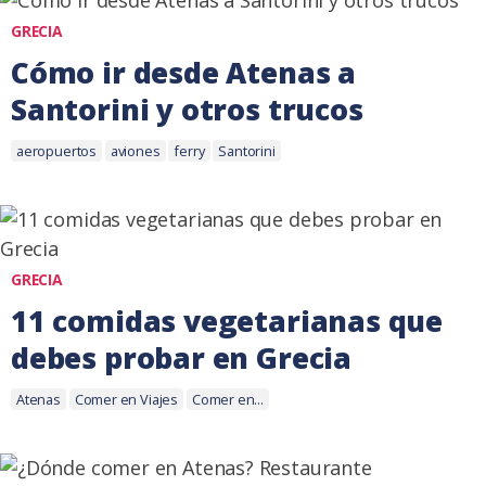
GRECIA
Cómo ir desde Atenas a
Santorini y otros trucos
Etiquetas:
23
aeropuertos
aviones
ferry
Santorini
junio,
2016
GRECIA
11 comidas vegetarianas que
debes probar en Grecia
Etiquetas:
10
Atenas
Comer en Viajes
Comer en...
marzo,
2016