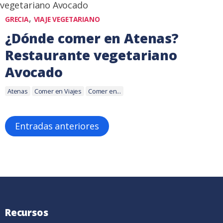
,
GRECIA
VIAJE VEGETARIANO
¿Dónde comer en Atenas?
Restaurante vegetariano
Avocado
Etiquetas:
8
Atenas
Comer en Viajes
Comer en...
marzo,
2016
Navegación
Entradas anteriores
de
entradas
Recursos