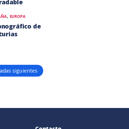
radable
,
AÑA
EUROPA
o,
nográfico de
3
turias
ero,
3
adas siguientes
Contacto