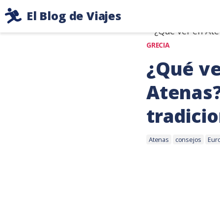
Ir
Etiqueta: 
El Blog de Viajes
al
Consejos
contenido
de
GRECIA
viaje
¿Qué ve
de
dos
Atenas?
mochileros
tradicio
Etiquetas:
20
Atenas
consejos
Eur
octubre,
2015