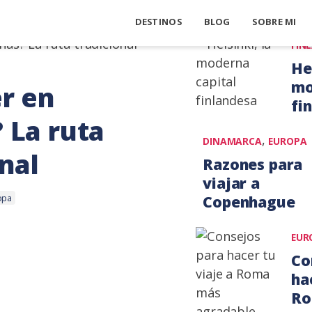
Europa
DESTINOS
BLOG
SOBRE MI
FIN
Hel
mo
r en
fi
 La ruta
4
,
DINAMARCA
EUROPA
agos
nal
Razones para
201
viajar a
Copenhague
opa
1
EUR
abril,
Co
2013
ha
Ro