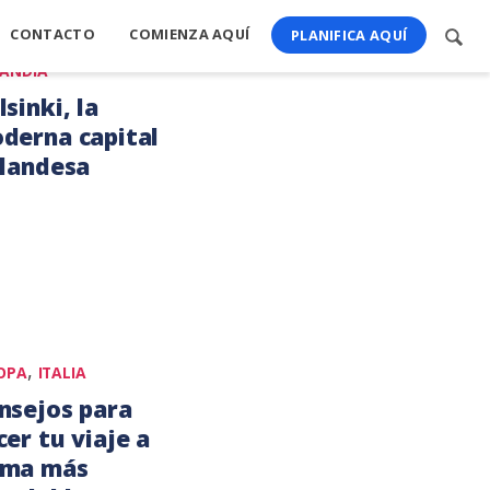
CONTACTO
COMIENZA AQUÍ
Busc
PLANIFICA AQUÍ
cont
LANDIA
sinki, la
derna capital
nlandesa
to,
5
,
OPA
ITALIA
nsejos para
cer tu viaje a
ma más