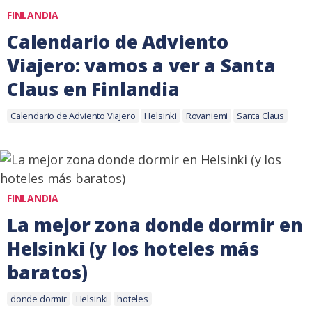
FINLANDIA
Calendario de Adviento
Viajero: vamos a ver a Santa
Claus en Finlandia
Etiquetas:
16
Calendario de Adviento Viajero
Helsinki
Rovaniemi
Santa Claus
diciembre,
2019
FINLANDIA
La mejor zona donde dormir en
Helsinki (y los hoteles más
baratos)
Etiquetas:
28
donde dormir
Helsinki
hoteles