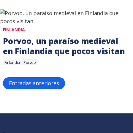
agosto,
2018
FINLANDIA
Porvoo, un paraíso medieval
en Finlandia que pocos visitan
Etiquetas:
17
Finlandia
Porvoo
agosto,
2017
Navegación
Entradas anteriores
de
entradas