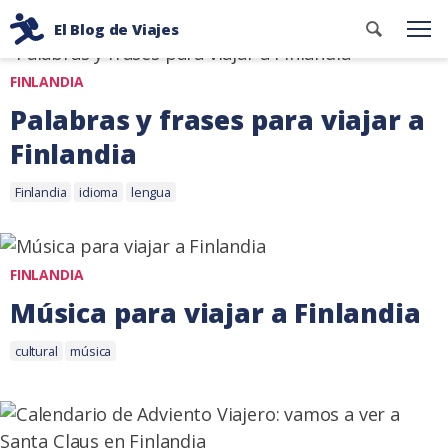
Ir
Categoría: Finlandia
Buscar
El Blog de Viajes
al
Me
contenid
Consejos
contenido
FINLANDIA
de
viaje
Palabras y frases para viajar a
de
Finlandia
dos
Etiquetas:
mochileros
6
Finlandia
idioma
lengua
mayo,
2021
FINLANDIA
Música para viajar a Finlandia
Etiquetas:
18
cultural
música
noviembre,
2020