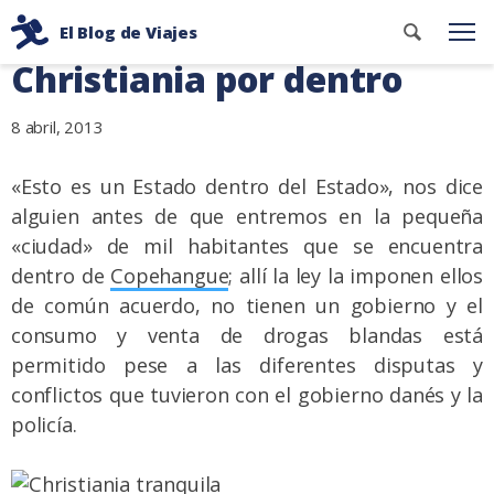
Ir
La ciudad libre de
Buscar
El Blog de Viajes
al
Me
contenid
Consejos
Christiania por dentro
contenido
de
viaje
8 abril, 2013
de
dos
«Esto es un Estado dentro del Estado», nos dice
mochileros
alguien antes de que entremos en la pequeña
«ciudad» de mil habitantes que se encuentra
dentro de
Copehangue
; allí la ley la imponen ellos
de común acuerdo, no tienen un gobierno y el
consumo y venta de drogas blandas está
permitido pese a las diferentes disputas y
conflictos que tuvieron con el gobierno danés y la
policía.