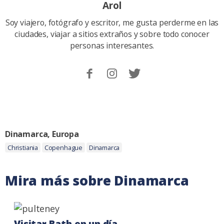
Arol
Soy viajero, fotógrafo y escritor, me gusta perderme en las
ciudades, viajar a sitios extraños y sobre todo conocer
personas interesantes.
Sigueme
Follow
Follow
en
me
me
Facebook.
on
on
Instagram
Twitter
Categoria:
Dinamarca
,
Europa
Etiquetas:
Christiania
Copenhague
Dinamarca
Mira más sobre Dinamarca