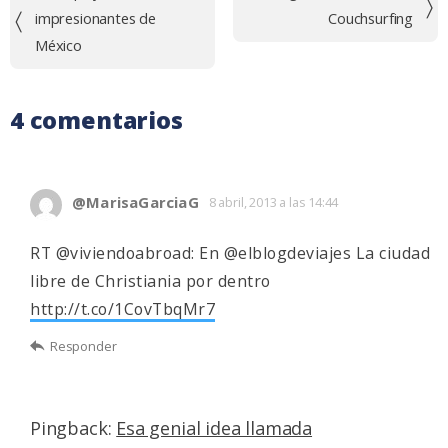
de
impresionantes de
Couchsurfing
entradas
México
4 comentarios
@MarisaGarciaG
8 abril, 2013 a las 14:44
RT @viviendoabroad: En @elblogdeviajes La ciudad
libre de Christiania por dentro
http://t.co/1CovTbqMr7
Responder
Pingback:
Esa genial idea llamada