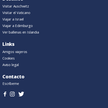
Visitar Auschwitz
Visitar el Vaticano
Viajar a Israel
Viajar a Edimburgo
Ver ballenas en Islandia
Links
Amigos viajeros
Cookies
Aviso legal
Contacto
Escríbeme
Sigueme
Follow
Follow
en
me
me
Facebook.
on
on