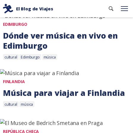
Ir
Etiqueta: música
Buscar
El Blog de Viajes
al
Me
contenid
Consejos
contenido
EDIMBURGO
de
viaje
Dónde ver música en vivo en
de
Edimburgo
dos
Etiquetas:
mochileros
23
cultural
Edimburgo
música
enero,
2024
FINLANDIA
Música para viajar a Finlandia
Etiquetas:
18
cultural
música
noviembre,
2020
REPÚBLICA CHECA