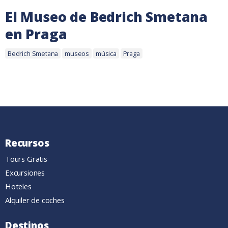
El Museo de Bedrich Smetana
en Praga
Etiquetas:
26
Bedrich Smetana
museos
música
Praga
agosto,
2014
Recursos
Tours Gratis
Excursiones
Hoteles
Alquiler de coches
Destinos