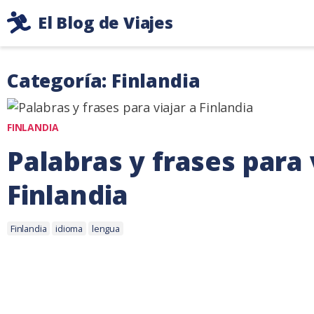
Ir
El Blog de Viajes
al
Consejos
contenido
de
Categoría: Finlandia
viaje
de
dos
FINLANDIA
mochileros
Palabras y frases para 
Finlandia
Etiquetas:
6
Finlandia
idioma
lengua
mayo,
2021