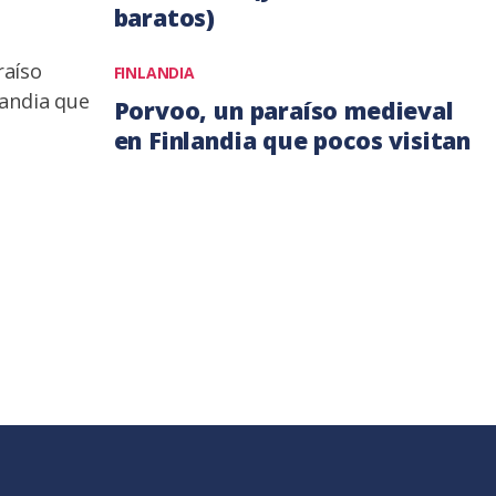
baratos)
28
FINLANDIA
agosto,
Porvoo, un paraíso medieval
2018
en Finlandia que pocos visitan
17
agosto,
2017