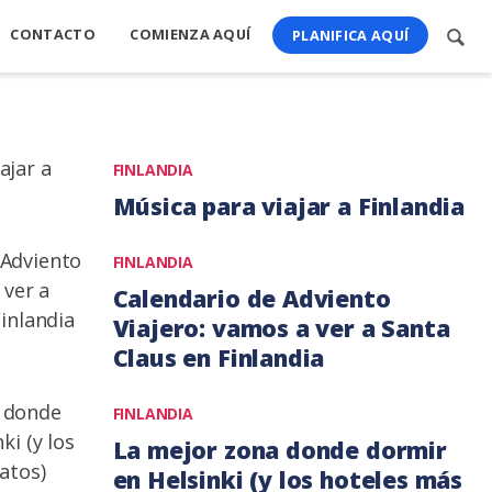
CONTACTO
COMIENZA AQUÍ
Busc
PLANIFICA AQUÍ
cont
FINLANDIA
Música para viajar a Finlandia
18
FINLANDIA
noviembre,
Calendario de Adviento
2020
Viajero: vamos a ver a Santa
Claus en Finlandia
16
FINLANDIA
diciembre,
La mejor zona donde dormir
2019
en Helsinki (y los hoteles más