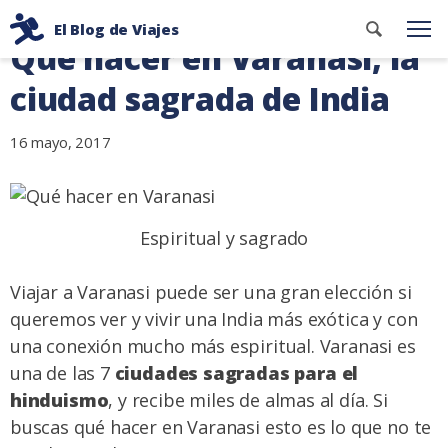
Ir
Buscar
El Blog de Viajes
al
Me
Qué hacer en Varanasi, la
contenid
Consejos
contenido
de
ciudad sagrada de India
viaje
de
16 mayo, 2017
dos
mochileros
Espiritual y sagrado
Viajar a Varanasi puede ser una gran elección si
queremos ver y vivir una India más exótica y con
una conexión mucho más espiritual. Varanasi es
una de las 7
ciudades sagradas para el
hinduismo
, y recibe miles de almas al día. Si
buscas qué hacer en Varanasi esto es lo que no te