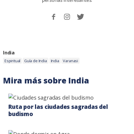
personas interesantes.
Sigueme
Follow
Follow
en
me
me
Facebook.
on
on
Instagram
Twitter
Categoria:
India
Etiquetas:
Espiritual
Guía de India
India
Varanasi
Mira más sobre India
Ruta por las ciudades sagradas del
budismo