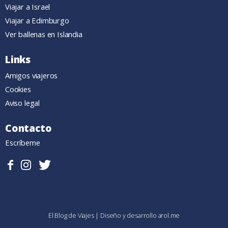
Viajar a Israel
Viajar a Edimburgo
Ver ballenas en Islandia
Links
Amigos viajeros
Cookies
Aviso legal
Contacto
Escríbeme
Sigueme
Follow
Follow
en
me
me
Facebook.
on
on
Instagram
Twitter
El Blog de Viajes
|
Diseño y desarrollo
arol.me