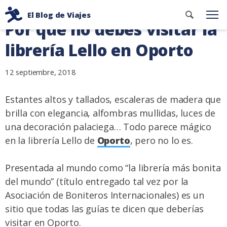
Ir
Buscar
El Blog de Viajes
al
Me
Por qué no debes visitar la
contenid
Consejos
contenido
de
librería Lello en Oporto
viaje
de
12 septiembre, 2018
dos
mochileros
Estantes altos y tallados, escaleras de madera que
brilla con elegancia, alfombras mullidas, luces de
una decoración palaciega… Todo parece mágico
en la librería Lello de
Oporto
, pero no lo es.
Presentada al mundo como “la librería más bonita
del mundo” (título entregado tal vez por la
Asociación de Boniteros Internacionales) es un
sitio que todas las guías te dicen que deberías
visitar en Oporto.