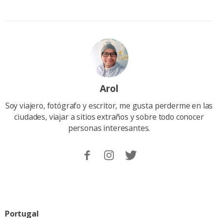
Arol
Soy viajero, fotógrafo y escritor, me gusta perderme en las
ciudades, viajar a sitios extraños y sobre todo conocer
personas interesantes.
Sigueme
Follow
Follow
en
me
me
Facebook.
on
on
Instagram
Twitter
Categoria:
Portugal