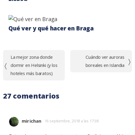
Qué ver y qué hacer en Braga
Navegación
La mejor zona donde
Cuándo ver auroras
de
dormir en Helsinki (y los
boreales en Islandia
entradas
hoteles más baratos)
27 comentarios
mirichan
16 septiembre, 2018 a las 17:38