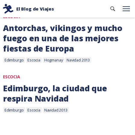
Ir
Etiqueta: Navidad 2013
Buscar
El Blog de Viajes
al
Me
contenid
ESCOCIA
Consejos
contenido
de
Antorchas, vikingos y mucho
viaje
fuego en una de las mejores
de
fiestas de Europa
dos
mochileros
Etiquetas:
3
Edimburgo
Escocia
Hogmanay
Navidad 2013
enero,
2014
ESCOCIA
Edimburgo, la ciudad que
respira Navidad
Etiquetas:
3
Edimburgo
Escocia
Navidad 2013
diciembre,
2013