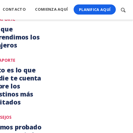
CONTACTO
COMIENZA AQUÍ
Busc
PLANIFICA AQUÍ
cont
APORTE
 que
rendimos los
ajeros
APORTE
o,
to es lo que
0
die te cuenta
bre los
stinos más
sitados
SEJOS
mos probado
9