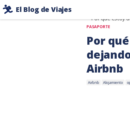
Ir
Etiqueta: 
El Blog de Viajes
al
Consejos
contenido
de
PASAPORTE
viaje
Por qué
de
dos
dejando
mochileros
Airbnb
Etiquetas:
25
Airbnb
Alojamiento
o
enero,
2022