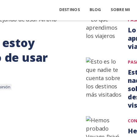
opinión
DESTINOS
BLOG
SOBRE MI
PAS
Lo
ap
 estoy
vi
 de usar
26
PAS
may
Es
202
na
so
pinión
de
vi
17
CON
julio,
He
201