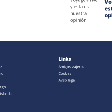
Vo
es
op
6
julio,
201
Links
tz
Amigos viajeros
ano
Cookies
Aviso legal
urgo
Islandia