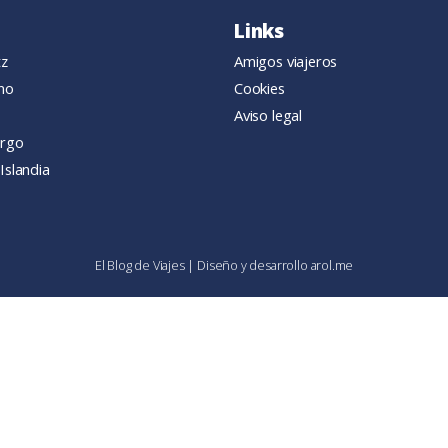
Links
tz
Amigos viajeros
ano
Cookies
Aviso legal
urgo
Islandia
El Blog de Viajes
|
Diseño y desarrollo
arol.me