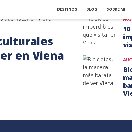
Viena
DESTINOS
BLOG
SOBRE MI
AUS
10 
im
culturales
vi
er en Viena
11
AUS
octu
Bic
201
ma
ba
Vi
17
octu
201