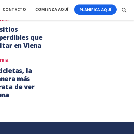
CONTACTO
COMIENZA AQUÍ
Busc
PLANIFICA AQUÍ
cont
TRIA
sitios
perdibles que
sitar en Viena
TRIA
bre,
icletas, la
7
nera más
rata de ver
ena
bre,
6