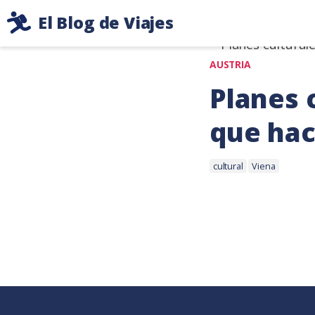
Ir
Etiqueta: 
El Blog de Viajes
al
Consejos
contenido
de
AUSTRIA
viaje
Planes 
de
dos
que hac
mochileros
Etiquetas:
10
cultural
Viena
marzo,
2020