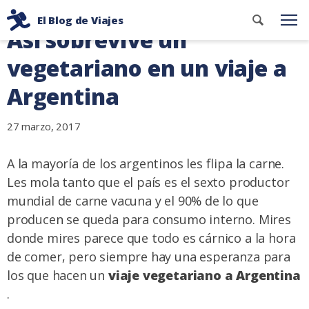
Ir
Buscar
El Blog de Viajes
al
Me
Así sobrevive un
contenid
Consejos
contenido
de
vegetariano en un viaje a
viaje
Argentina
de
dos
27 marzo, 2017
mochileros
A la mayoría de los argentinos les flipa la carne.
Les mola tanto que el país es el sexto productor
mundial de carne vacuna y el 90% de lo que
producen se queda para consumo interno. Mires
donde mires parece que todo es cárnico a la hora
de comer, pero siempre hay una esperanza para
los que hacen un
viaje vegetariano a
Argentina
.