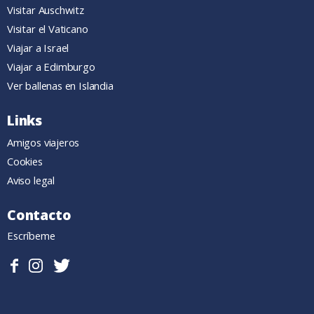
Visitar Auschwitz
Visitar el Vaticano
Viajar a Israel
Viajar a Edimburgo
Ver ballenas en Islandia
Links
Amigos viajeros
Cookies
Aviso legal
Contacto
Escríbeme
Sigueme
Follow
Follow
en
me
me
Facebook.
on
on