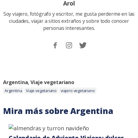
Arol
Soy viajero, fotógrafo y escritor, me gusta perderme en las
ciudades, viajar a sitios extraños y sobre todo conocer
personas interesantes.
Sigueme
Follow
Follow
en
me
me
Facebook.
on
on
Instagram
Twitter
Categoria:
Argentina
,
Viaje vegetariano
Etiquetas:
Argentina
Viaje vegetariano
viajero vegetariano
Mira más sobre Argentina