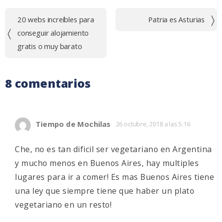
Navegación
20 webs increíbles para
Patria es Asturias
de
conseguir alojamiento
entradas
gratis o muy barato
8 comentarios
Tiempo de Mochilas
26 octubre, 2018 a las 5:16
Che, no es tan dificil ser vegetariano en Argentina
y mucho menos en Buenos Aires, hay multiples
lugares para ir a comer! Es mas Buenos Aires tiene
una ley que siempre tiene que haber un plato
vegetariano en un resto!