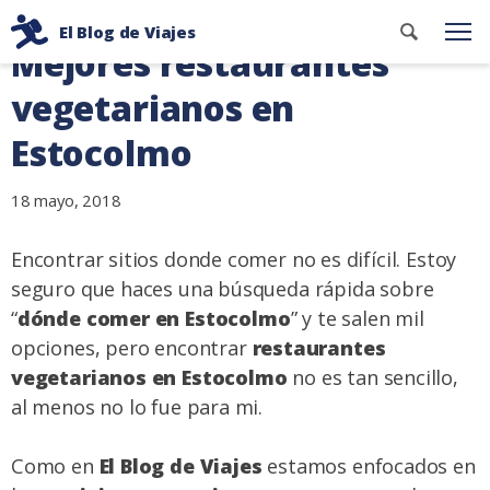
Ir
Buscar
El Blog de Viajes
al
Me
Mejores restaurantes
contenid
Consejos
contenido
de
vegetarianos en
viaje
Estocolmo
de
dos
18 mayo, 2018
mochileros
Encontrar sitios donde comer no es difícil. Estoy
seguro que haces una búsqueda rápida sobre
“
dónde comer en Estocolmo
” y te salen mil
opciones, pero encontrar
restaurantes
vegetarianos en Estocolmo
no es tan sencillo,
al menos no lo fue para mi.
Como en
El Blog de Viajes
estamos enfocados en