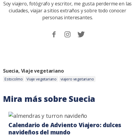
Soy viajero, fotógrafo y escritor, me gusta perderme en las
ciudades, viajar a sitios extraños y sobre todo conocer
personas interesantes.
Sigueme
Follow
Follow
en
me
me
Facebook.
on
on
Instagram
Twitter
Categoria:
Suecia
,
Viaje vegetariano
Etiquetas:
Estocolmo
Viaje vegetariano
viajero vegetariano
Mira más sobre Suecia
Calendario de Adviento Viajero: dulces
navideños del mundo