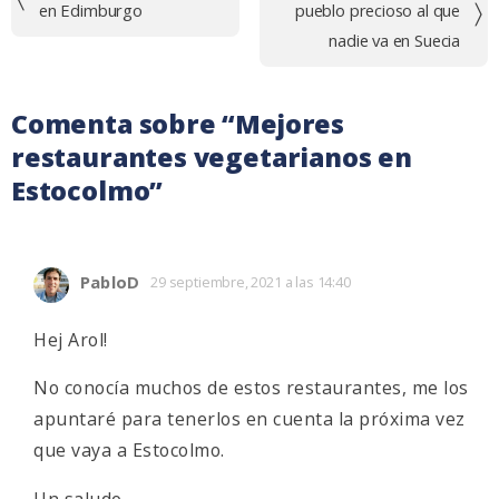
de
en Edimburgo
pueblo precioso al que
entradas
nadie va en Suecia
Comenta sobre “
Mejores
restaurantes vegetarianos en
Estocolmo
”
PabloD
29 septiembre, 2021 a las 14:40
Hej Arol!
No conocía muchos de estos restaurantes, me los
apuntaré para tenerlos en cuenta la próxima vez
que vaya a Estocolmo.