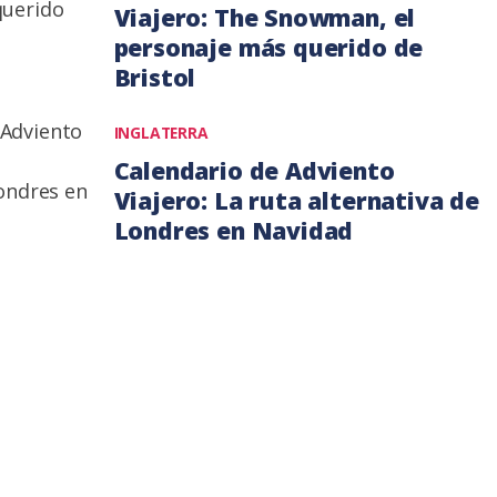
Viajero: The Snowman, el
personaje más querido de
Bristol
8
INGLATERRA
diciembre,
Calendario de Adviento
2019
Viajero: La ruta alternativa de
Londres en Navidad
3
diciembre,
2019