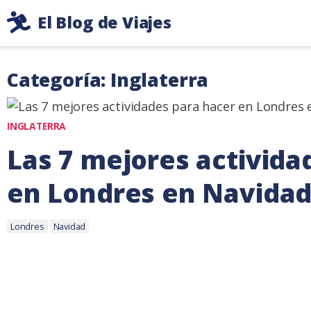
Ir
El Blog de Viajes
al
Consejos
contenido
de
Categoría: Inglaterra
viaje
de
dos
INGLATERRA
mochileros
Las 7 mejores activida
en Londres en Navida
Etiquetas:
16
Londres
Navidad
diciembre,
2021