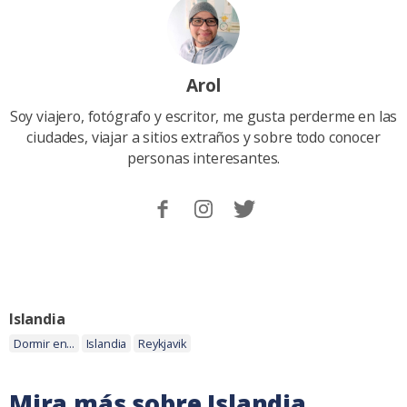
Arol
Soy viajero, fotógrafo y escritor, me gusta perderme en las
ciudades, viajar a sitios extraños y sobre todo conocer
personas interesantes.
Sigueme
Follow
Follow
en
me
me
Facebook.
on
on
Instagram
Twitter
Categoria:
Islandia
Etiquetas:
Dormir en...
Islandia
Reykjavik
Mira más sobre Islandia