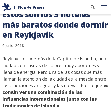
Ir
Buscar
El Blog de Viajes
al
Me
Estos son los 5 hoteles
contenid
Consejos
contenido
de
más baratos donde dormir
viaje
en Reykjavik
de
dos
6 junio, 2018
mochileros
Reykjavik es además de la Capital de Islandia, una
ciudad con casitas de colores muy adorables y
llena de energía. Pero una de las cosas que más
llaman la atención de la ciudad es la mezcla entre
las tradiciones antiguas y las nuevas. Por lo que
es
común ver una combinación de las
influencias internacionales junto con las
tradicionales de Islandia
.