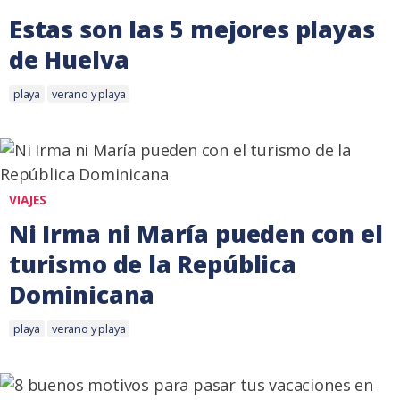
Estas son las 5 mejores playas
de Huelva
Etiquetas:
22
playa
verano y playa
enero,
2018
VIAJES
Ni Irma ni María pueden con el
turismo de la República
Dominicana
Etiquetas:
9
playa
verano y playa
octubre,
2017