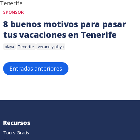
SPONSOR
8 buenos motivos para pasar
tus vacaciones en Tenerife
Etiquetas:
21
playa
Tenerife
verano y playa
agosto,
2017
Navegación
Entradas anteriores
de
entradas
Recursos
Tours Gratis