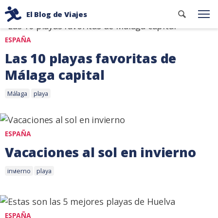
Ir
Etiqueta: playa
Buscar
El Blog de Viajes
al
Me
contenid
Consejos
contenido
ESPAÑA
de
viaje
Las 10 playas favoritas de
de
Málaga capital
dos
Etiquetas:
mochileros
21
Málaga
playa
febrero,
2022
ESPAÑA
Vacaciones al sol en invierno
Etiquetas:
22
invierno
playa
octubre,
2018
ESPAÑA