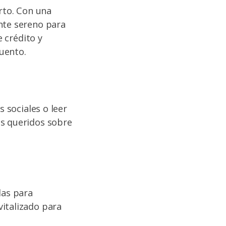
erto. Con una
nte sereno para
e crédito y
uento.
s sociales o leer
es queridos sobre
das para
vitalizado para