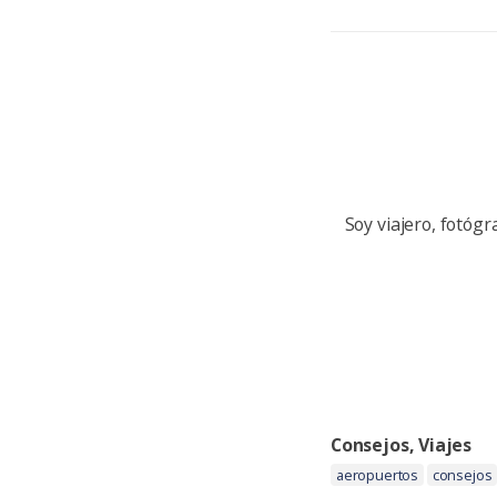
Soy viajero, fotógr
Categoria:
Consejos
,
Viajes
Etiquetas:
aeropuertos
consejos