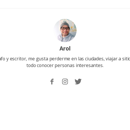
Arol
afo y escritor, me gusta perderme en las ciudades, viajar a sit
todo conocer personas interesantes.
Sigueme
Follow
Follow
en
me
me
Facebook.
on
on
Instagram
Twitter