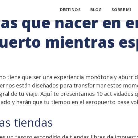
DESTINOS
BLOG
SOBRE MI
sas que hacer en e
uerto mientras es
no tiene que ser una experiencia monótona y aburrid
rnos están diseñados para transformar estos mom
gral de tu viaje. Aquí te presentamos 10 actividades 
do y harán que tu tiempo en el aeropuerto pase vo
las tiendas
es un tesoro escondido de tiendas libres de impuest