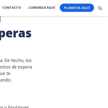
CONTACTO
COMIENZA AQUÍ
Busc
PLANIFICA AQUÍ
l
cont
peras
a. De hecho, los
entos de espera
que te
lando.
os y boutiques