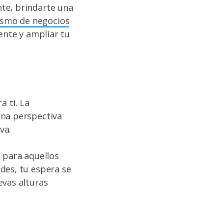
te, brindarte una
ismo de negocios
ente y ampliar tu
 ti. La
una perspectiva
va.
s para aquellos
des, tu espera se
evas alturas