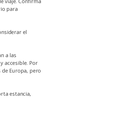
e viaje. Confirma
rio para
onsiderar el
n a las
y accesible. Por
 de Europa, pero
orta estancia,