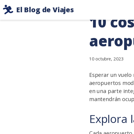
Ir
El Blog de Viajes
al
10 co
Consejos
contenido
de
aerop
viaje
de
dos
mochileros
10 octubre, 2023
Esperar un vuelo 
aeropuertos mode
en una parte inte
mantendrán ocupa
Explora 
Cada aeropuerto 