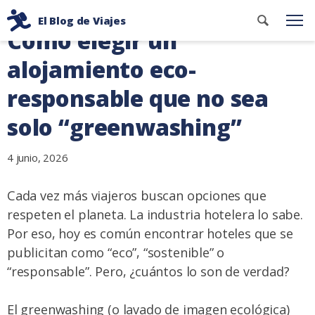
Ir
Buscar
El Blog de Viajes
al
Me
Cómo elegir un
contenid
Consejos
contenido
de
alojamiento eco-
viaje
responsable que no sea
de
dos
solo “greenwashing”
mochileros
4 junio, 2026
Cada vez más viajeros buscan opciones que
respeten el planeta. La industria hotelera lo sabe.
Por eso, hoy es común encontrar hoteles que se
publicitan como “eco”, “sostenible” o
“responsable”. Pero, ¿cuántos lo son de verdad?
El greenwashing (o lavado de imagen ecológica)