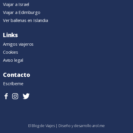
Viajar a Israel
Viajar a Edimburgo
Ver ballenas en Islandia
Links
Amigos viajeros
Cookies
Aviso legal
Contacto
Escríbeme
Sigueme
Follow
Follow
en
me
me
Facebook.
on
on
Instagram
Twitter
El Blog de Viajes
|
Diseño y desarrollo
arol.me