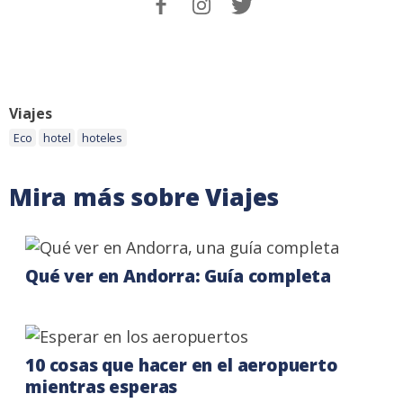
en
me
me
Facebook.
on
on
Instagram
Twitter
Categoria:
Viajes
Etiquetas:
Eco
hotel
hoteles
Mira más sobre Viajes
Qué ver en Andorra: Guía completa
10 cosas que hacer en el aeropuerto
mientras esperas