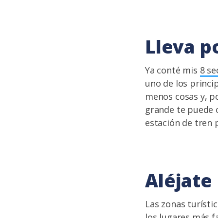
Lleva p
Ya conté mis
8 se
uno de los princi
menos cosas y, po
grande te puede o
estación de tren
Aléjate
Las zonas turísti
los lugares más f