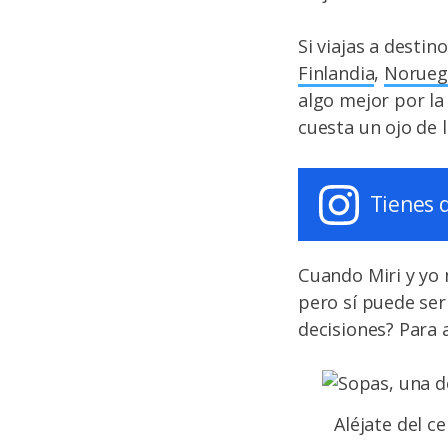
Si viajas a destin
Finlandia
,
Norueg
algo mejor por la
cuesta un ojo de l
Tienes 
Cuando Miri y yo
pero sí puede ser
decisiones? Para 
Aléjate del c