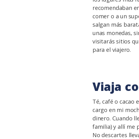
recomendaban en l
comer o a un supe
salgan más barata
unas monedas, si
visitarás sitios q
para el viajero.
Viaja c
Té, café o cacao 
cargo en mi mochi
dinero. Cuando ll
familia) y allí m
No descartes llev