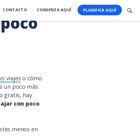
CONTACTO
COMIENZA AQUÍ
Busc
PLANIFICA AQUÍ
 poco
cont
s viajes
o cómo
os un poco más
 gratis, hay
iajar con poco
stes menos en