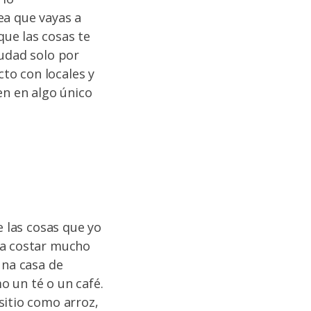
ea que vayas a
ue las cosas te
iudad solo por
to con locales y
ten en algo único
e las cosas que yo
ía costar mucho
una casa de
o un té o un café.
sitio como arroz,