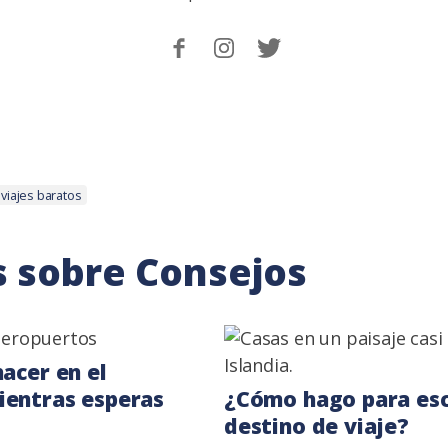
Sigueme
Follow
Follow
en
me
me
Facebook.
on
on
Instagram
Twitter
viajes baratos
 sobre Consejos
acer en el
ientras esperas
¿Cómo hago para es
destino de viaje?