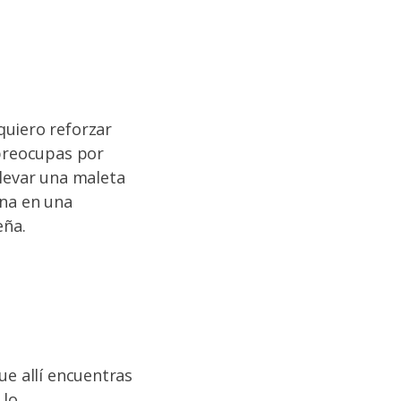
uiero reforzar
 preocupas por
Llevar una maleta
gna en una
eña.
ue allí encuentras
 lo