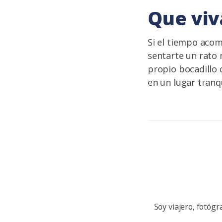
Que viva
Si el tiempo acom
sentarte un rato 
propio bocadillo 
en un lugar tranqu
Soy viajero, fotógr