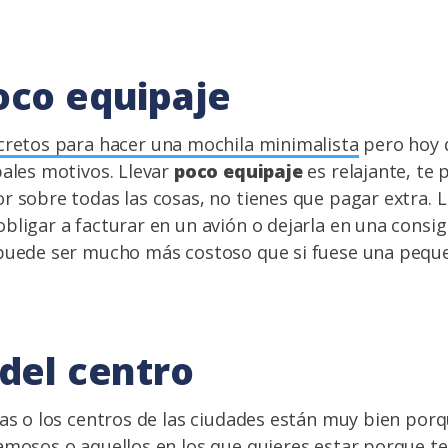
oco equipaje
cretos para hacer una mochila minimalista
pero hoy q
pales motivos. Llevar
poco equipaje
es relajante, te
r sobre todas las cosas, no tienes que pagar extra. 
bligar a facturar en un avión o dejarla en una consi
 puede ser mucho más costoso que si fuese una pequ
 del centro
cas o los centros de las ciudades están muy bien porq
amosos o aquellos en los que quieres estar porque te