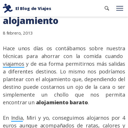
Ir
Ahorrar en viajes: el
Buscar
El Blog de Viajes
al
Me
contenid
Consejos
alojamiento
contenido
de
viaje
8 febrero, 2013
de
dos
Hace unos días os contábamos sobre nuestra
mochileros
técnicas para ahorrar con la comida cuando
viajamos
y de esa forma permitirnos más salidas
a diferentes destinos. Lo mismo nos podríamos
plantear con el alojamiento que, dependiendo del
destino puede costarnos un ojo de la cara o ser
simplemente un chollo que nos permita
encontrar un
alojamiento barato
.
En
India
, Miri y yo, conseguimos alojarnos por 4
euros aunque acompañados de ratas, calores y