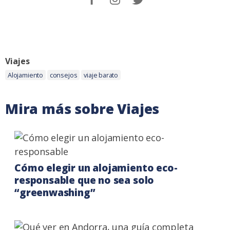
en
me
me
Facebook.
on
on
Instagram
Twitter
Categoria:
Viajes
Etiquetas:
Alojamiento
consejos
viaje barato
Mira más sobre Viajes
Cómo elegir un alojamiento eco-
responsable que no sea solo
“greenwashing”