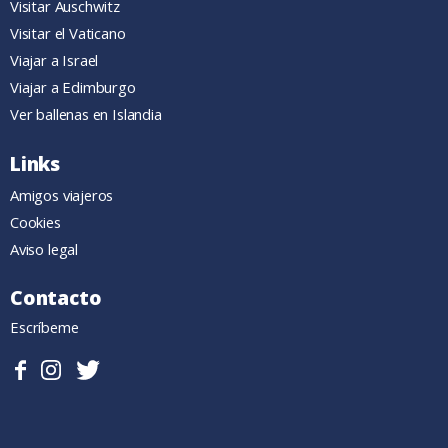
Visitar Auschwitz
Visitar el Vaticano
Viajar a Israel
Viajar a Edimburgo
Ver ballenas en Islandia
Links
Amigos viajeros
Cookies
Aviso legal
Contacto
Escríbeme
Sigueme
Follow
Follow
en
me
me
Facebook.
on
on