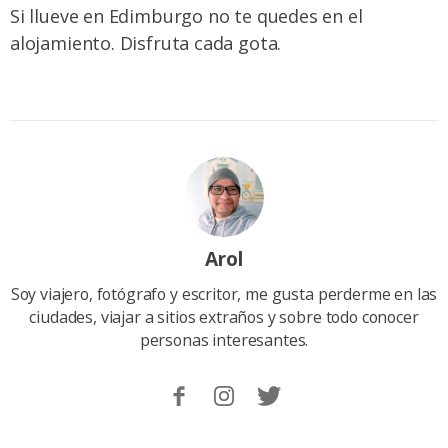
Si llueve en Edimburgo no te quedes en el
alojamiento. Disfruta cada gota.
Arol
Soy viajero, fotógrafo y escritor, me gusta perderme en las
ciudades, viajar a sitios extraños y sobre todo conocer
personas interesantes.
Sigueme
Follow
Follow
en
me
me
Facebook.
on
on