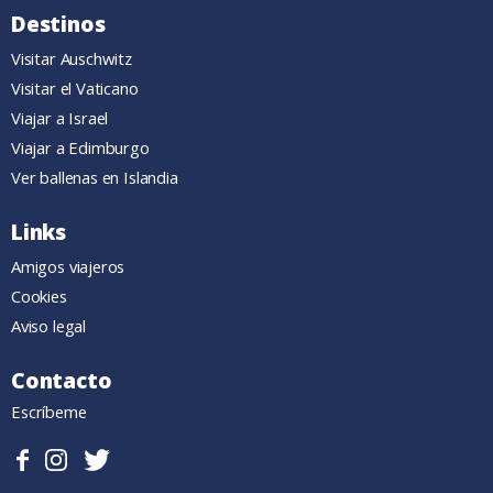
Destinos
Visitar Auschwitz
Visitar el Vaticano
Viajar a Israel
Viajar a Edimburgo
Ver ballenas en Islandia
Links
Amigos viajeros
Cookies
Aviso legal
Contacto
Escríbeme
Sigueme
Follow
Follow
en
me
me