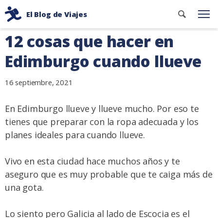
Ir
Buscar
El Blog de Viajes
al
Me
contenid
Consejos
contenido
12 cosas que hacer en
de
viaje
Edimburgo cuando llueve
de
dos
16 septiembre, 2021
mochileros
En Edimburgo llueve y llueve mucho. Por eso te
tienes que preparar con la ropa adecuada y los
planes ideales para cuando llueve.
Vivo en esta ciudad hace muchos años y te
aseguro que es muy probable que te caiga más de
una gota.
Lo siento pero Galicia al lado de Escocia es el