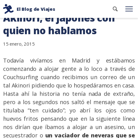
Ir
Buscar
El Blog de Viajes
al
Me
Akinori, el japonés con
contenid
Consejos
contenido
de
quien no hablamos
viaje
de
15 enero, 2015
dos
mochileros
Todavía vivíamos en Madrid y estábamos
comenzando a alojar gente a lo loco a través de
Couchsurfing cuando recibimos un correo de un
tal Akinori pidiendo que lo hospedáramos en casa.
Hasta ahí la historia no tenía nada de extraño,
pero a los segundos nos saltó el mensaje que se
titulaba “ten cuidado”; yo abrí los ojos como
huevos fritos pensando que en la siguiente línea
nos dirían que íbamos a alojar a un asesino, un
secuestrador o
un vaciador de neveras que se