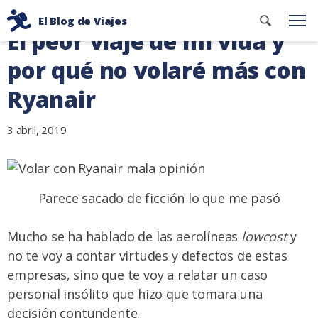
Ir
Buscar
El Blog de Viajes
al
Me
El peor viaje de mi vida y
contenid
Consejos
contenido
de
por qué no volaré más con
viaje
Ryanair
de
dos
3 abril, 2019
mochileros
Parece sacado de ficción lo que me pasó
Mucho se ha hablado de las aerolíneas
lowcost
y
no te voy a contar virtudes y defectos de estas
empresas, sino que te voy a relatar un caso
personal insólito que hizo que tomara una
decisión contundente.