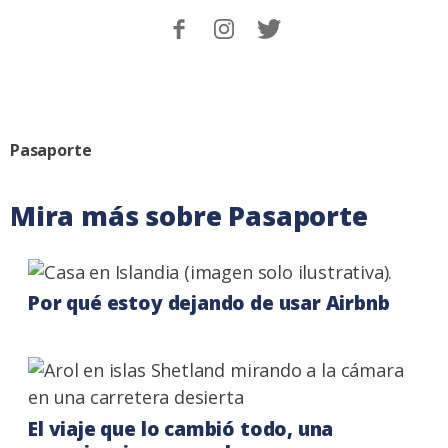
Sigueme
Follow
Follow
en
me
me
Facebook.
on
on
Instagram
Twitter
Categoria:
Pasaporte
Mira más sobre Pasaporte
Por qué estoy dejando de usar Airbnb
El viaje que lo cambió todo, una